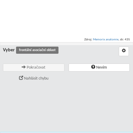
Zdroj:
Memorix anatomie
, str. 435
Vyber
frontální asociační oblast
Pokračovat
Nevím
Nahlásit chybu