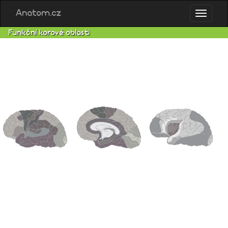
Anatom.cz
Funkční korové oblasti