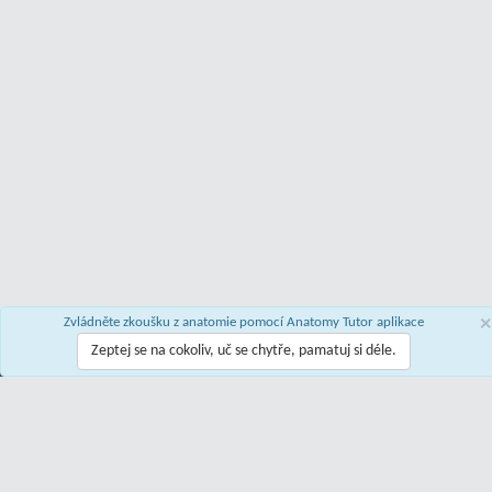
×
Zvládněte zkoušku z anatomie pomocí Anatomy Tutor aplikace
Zeptej se na cokoliv, uč se chytře, pamatuj si déle.
O projeku
|
Podmínky použití
|
Zásady ochrany osobních údajů
|
Napiš nám