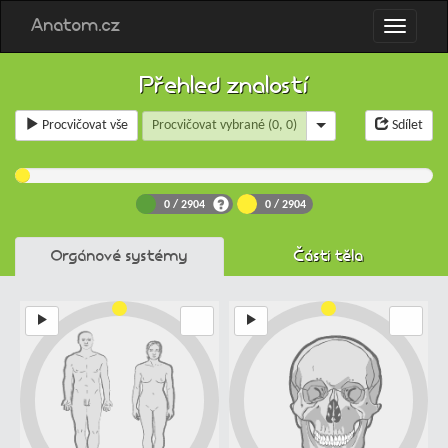
Anatom.cz
Přehled znalostí
Procvičovat vybrané
(0, 0)
Procvičovat vše
Sdílet
0
/ 2904
0
/ 2904
Orgánové systémy
Části těla