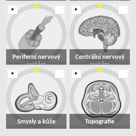
cévy
imunitní systém
Periferní nervový
Centrální nervový
systém
systém
Smysly a kůže
Topografie