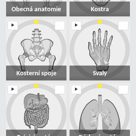
Obecná anatomie
Kostra
Kosterní spoje
Svaly